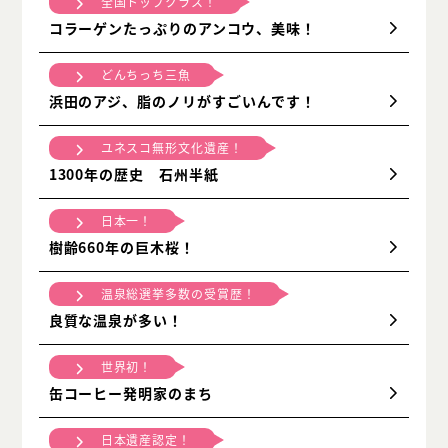
全国トップクラス！
コラーゲンたっぷりのアンコウ、美味！
どんちっち三魚
浜田のアジ、脂のノリがすごいんです！
ユネスコ無形文化遺産！
1300年の歴史 石州半紙
日本一！
樹齢660年の巨木桜！
温泉総選挙多数の受賞歴！
良質な温泉が多い！
世界初！
缶コーヒー発明家のまち
日本遺産認定！