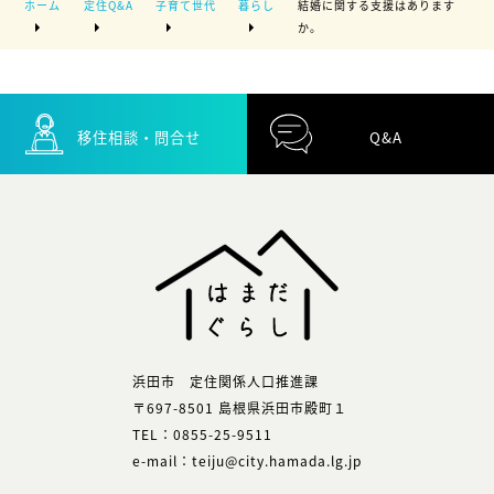
ホーム
定住Q&A
子育て世代
暮らし
結婚に関する支援はあります
か。
移住相談・問合せ
Q&A
浜田市 定住関係人口推進課
〒697-8501 島根県浜田市殿町１
TEL：0855-25-9511
e-mail：teiju@city.hamada.lg.jp