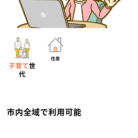
住居
子育て
世
代
市内全域で利用可能