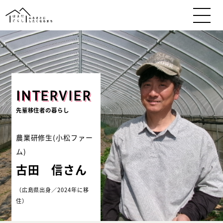
INTERVIER
先輩移住者の暮らし
農業研修生(小松ファー
ム)
古田 信
さん
（広島県出身／2024年に移
住）