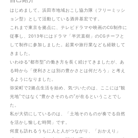
自己紹介
はじめまして。浜田市地域おこし協力隊（フリーミッシ
ョン型）として活動している酒井基宏です。
これまで東京を拠点に、テレビドラマや映画のCG制作に
従事し、2013年にはドラマ「半沢直樹」のCGチーフと
して制作に参加しました。起業や旅行業なども経験して
きました。
いわゆる“都市型”の働き方を長く続けてきましたが、あ
る時から「便利さとは別の豊かさとは何だろう」と考え
るようになりました。
弥栄町で2拠点生活を始め、気づいたのは、ここには“観
光地”ではなく“豊かさそのもの”が在るということでし
た。
私が大切にしているのは、「土地そのものが奏でる自然
を活かし愉しむ時間」です。
何度も訪れるうちに人と人がつながり、「おかえり」