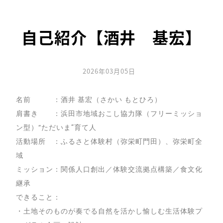
自己紹介【酒井 基宏】
2026年03月05日
名前 ：酒井 基宏（さかい もとひろ）
肩書き ：浜田市地域おこし協力隊（フリーミッショ
ン型）“ただいま”育て人
活動場所 ：ふるさと体験村（弥栄町門田）、弥栄町全
域
ミッション：関係人口創出／体験交流拠点構築／食文化
継承
できること：
・土地そのものが奏でる自然を活かし愉しむ生活体験プ