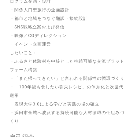
ログラム企画・設計
・関係人口型旅行の企画設計
・都市と地域をつなぐ翻訳・接続設計
・SNS戦略立案および発信
・映像／CGディレクション
・イベント企画運営
したいこと：
・ふるさと体験村を中核とした持続可能な交流プラット
フォーム構築
・「また帰ってきたい」と言われる関係性の循環づくり
・「100年後も食したい弥栄レシピ」の体系化と次世代
継承
・表現大学3.0による学びと実践の場の確立
・浜田市全域へ波及する持続可能な人材循環の仕組みづ
くり