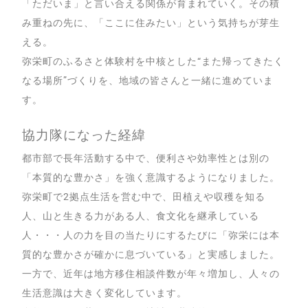
「ただいま」と言い合える関係が育まれていく。その積
み重ねの先に、「ここに住みたい」という気持ちが芽生
える。
弥栄町のふるさと体験村を中核とした“また帰ってきたく
なる場所”づくりを、地域の皆さんと一緒に進めていま
す。
協力隊になった経緯
都市部で長年活動する中で、便利さや効率性とは別の
「本質的な豊かさ」を強く意識するようになりました。
弥栄町で2拠点生活を営む中で、田植えや収穫を知る
人、山と生きる力がある人、食文化を継承している
人・・・人の力を目の当たりにするたびに「弥栄には本
質的な豊かさが確かに息づいている」と実感しました。
一方で、近年は地方移住相談件数が年々増加し、人々の
生活意識は大きく変化しています。