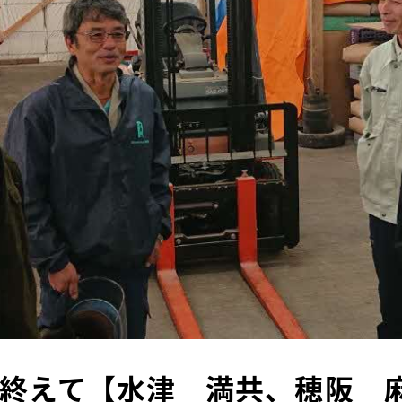
終えて【水津 満共、穂阪 