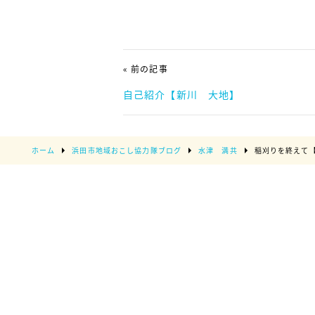
« 前の記事
自己紹介【新川 大地】
ホーム
浜田市地域おこし協力隊ブログ
水津 満共
稲刈りを終えて